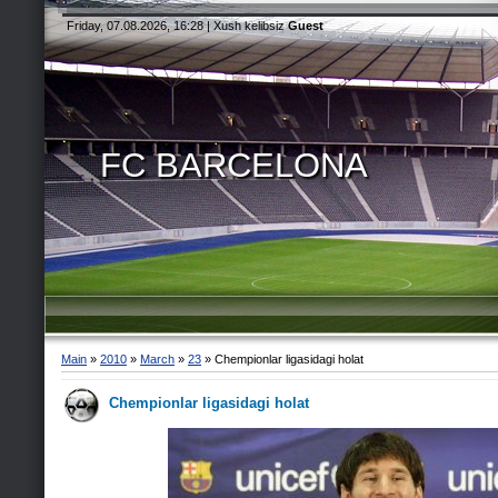
Friday, 07.08.2026, 16:28 |
Xush kelibsiz
Guest
FC BARCELONA
Main
»
2010
»
March
»
23
» Chempionlar ligasidagi holat
Chempionlar ligasidagi holat