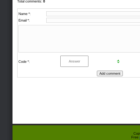
Total comments
:
0
Name *:
Email *:
Code *:
Cop
Free