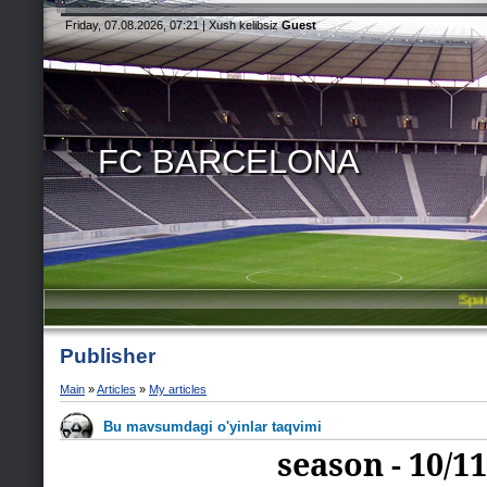
Friday, 07.08.2026, 07:21 |
Xush kelibsiz
Guest
FC BARCELONA
Spanish ch
Publisher
Main
»
Articles
»
My articles
Bu mavsumdagi o'yinlar taqvimi
season - 10/11